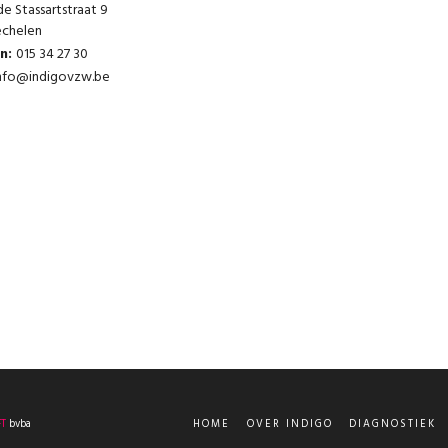
e Stassartstraat 9
chelen
on:
015 34 27 30
nfo@indigovzw.be
T
bvba
HOME
OVER INDIGO
DIAGNOSTIEK