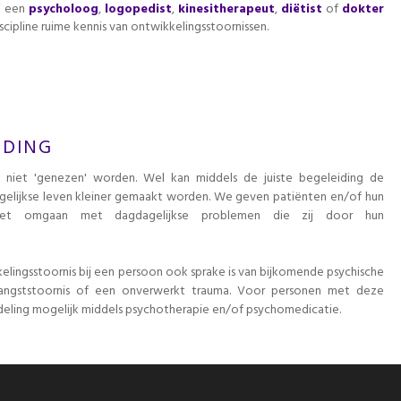
ij een
psycholoog
,
logopedist
,
kinesitherapeut
,
diëtist
of
dokter
cipline ruime kennis van ontwikkelingsstoornissen.
IDING
an niet 'genezen' worden. Wel kan middels de juiste begeleiding de
gelijkse leven kleiner gemaakt worden. We geven patiënten en/of hun
 het omgaan met dagdagelijkse problemen die zij door hun
lingsstoornis bij een persoon ook sprake is van bijkomende psychische
 angststoornis of een onverwerkt trauma. Voor personen met deze
ndeling mogelijk middels psychotherapie en/of psychomedicatie.