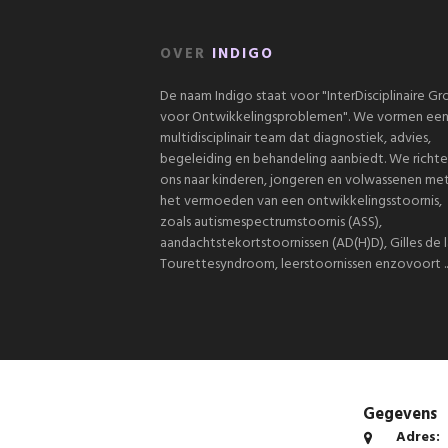
OVER
INDIGO
De naam Indigo staat voor "InterDisciplinaire G
voor Ontwikkelingsproblemen". We vormen ee
multidisciplinair team dat diagnostiek, advies,
begeleiding en behandeling aanbiedt. We richt
ons naar kinderen, jongeren en volwassenen me
het vermoeden van een ontwikkelingsstoornis,
zoals autismespectrumstoornis (ASS),
aandachtstekortstoornissen (AD(H)D), Gilles de l
Tourettesyndroom, leerstoornissen enzovoort ..
Gegevens
Adres: