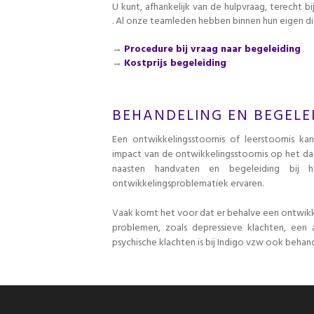
U kunt, afhankelijk van de hulpvraag, terecht b
. Al onze teamleden hebben binnen hun eigen dis
→
Procedure bij vraag naar begeleiding
→
Kostprijs begeleiding
BEHANDELING EN BEGELE
Een ontwikkelingsstoornis of leerstoornis k
impact van de ontwikkelingsstoornis op het da
naasten handvaten en begeleiding bij
ontwikkelingsproblematiek ervaren.
Vaak komt het voor dat er behalve een ontwikke
problemen, zoals depressieve klachten, een
psychische klachten is bij Indigo vzw ook beha