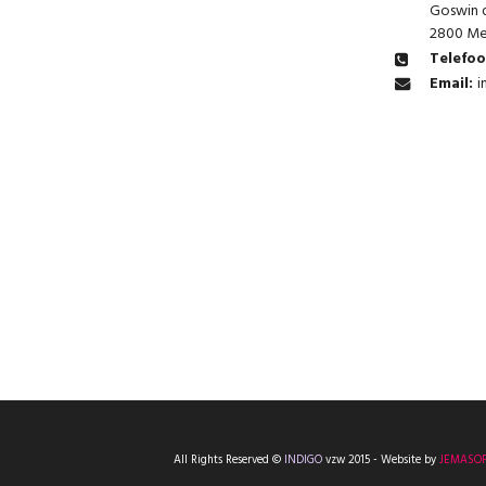
Goswin d
2800 Me
Telefo
Email:
i
All Rights Reserved ©
INDIGO
vzw 2015 - Website by
JEMASOF