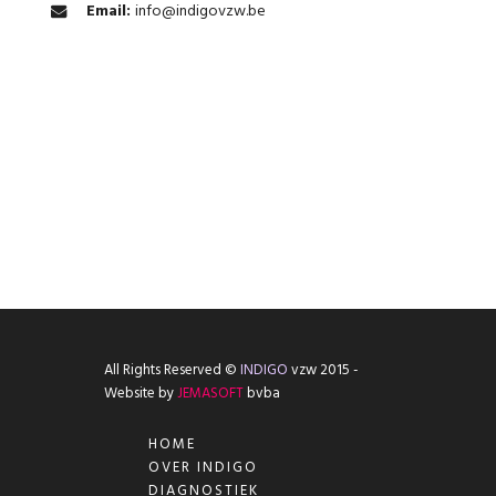
Email:
info@indigovzw.be
All Rights Reserved ©
INDIGO
vzw 2015 -
Website by
JEMASOFT
bvba
HOME
OVER INDIGO
DIAGNOSTIEK