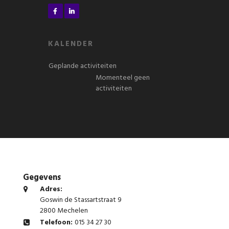
KALENDER
Geplande activiteiten
Momenteel geen
activiteiten
Gegevens
Adres:
Goswin de Stassartstraat 9
2800 Mechelen
Telefoon:
015 34 27 30