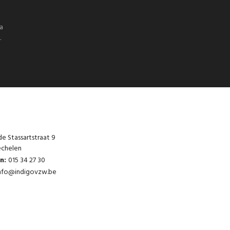
a
.
e Stassartstraat 9
chelen
on:
015 34 27 30
nfo@indigovzw.be