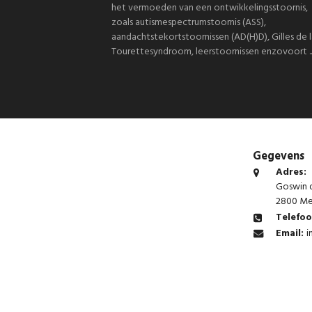
het vermoeden van een ontwikkelingsstoornis,
zoals autismespectrumstoornis (ASS),
aandachtstekortstoornissen (AD(H)D), Gilles de l
Tourettesyndroom, leerstoornissen enzovoort ..
Gegevens
Adres:
Goswin d
2800 Me
Telefo
Email:
i