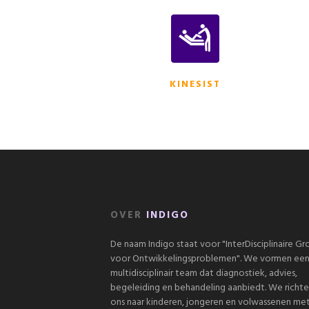
KINESIST
OVER
INDIGO
De naam Indigo staat voor "InterDisciplinaire G
voor Ontwikkelingsproblemen". We vormen ee
multidisciplinair team dat diagnostiek, advies,
begeleiding en behandeling aanbiedt. We richt
ons naar kinderen, jongeren en volwassenen me