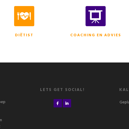
DIËTIST
COACHING EN ADVIES
LETS GET SOCIAL!
KAL
roep
Gepla
n
en
t