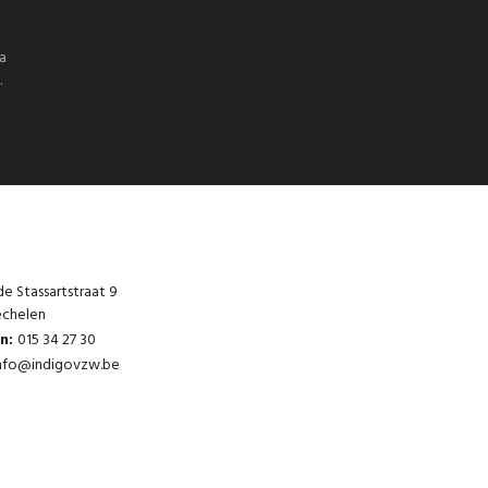
a
.
e Stassartstraat 9
chelen
on:
015 34 27 30
nfo@indigovzw.be