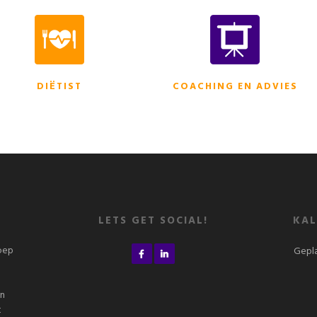
DIËTIST
COACHING EN ADVIES
LETS GET SOCIAL!
KAL
roep
Gepla
n
en
t