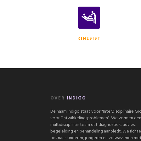
KINESIST
OVER
INDIGO
De naam Indigo staat voor "InterDisciplinaire G
voor Ontwikkelingsproblemen". We vormen ee
multidisciplinair team dat diagnostiek, advies,
begeleiding en behandeling aanbiedt. We richt
ons naar kinderen, jongeren en volwassenen me