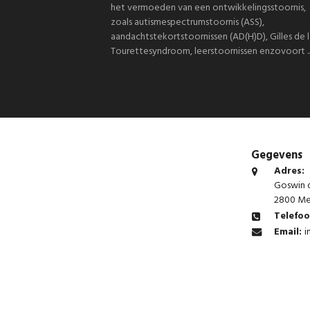
het vermoeden van een ontwikkelingsstoornis,
zoals autismespectrumstoornis (ASS),
aandachtstekortstoornissen (AD(H)D), Gilles de l
Tourettesyndroom, leerstoornissen enzovoort ..
Gegevens
Adres:
Goswin d
2800 Me
Telefo
Email:
i